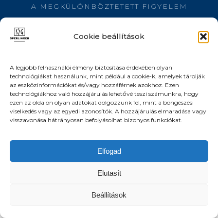
A MEGKÜLÖNBÖZTETETT FIGYELEM
Cookie beállítások
KAPCSOLAT
A legjobb felhasználói élmény biztosítása érdekében olyan
technológiákat használunk, mint például a cookie-k, amelyek tárolják
Időpont egyeztetés:
+36 30 940 0839
az eszközinformációkat és/vagy hozzáférnek azokhoz. Ezen
Email: info@sperlinger.com
technológiákhoz való hozzájárulás lehetővé teszi számunkra, hogy
ezen az oldalon olyan adatokat dolgozzunk fel, mint a böngészési
viselkedés vagy az egyedi azonosítók. A hozzájárulás elmaradása vagy
visszavonása hátrányosan befolyásolhat bizonyos funkciókat.
© 2026 SPERLINGER / LUXURY & SELECTED HOMES /
BUDAPEST
ADATKEZELÉSI TÁJÉKOZTATÓ
COOKIE BEÁLLÍTÁSOK
Elfogad
Elutasít
Beállítások