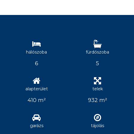
hálószoba
fürdőszoba
6
5
alapterület
telek
410 m²
932 m²
garázs
tájolás