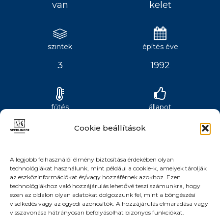
van
kelet
szintek
építés éve
3
1992
fűtés
állapot
Gáz
jó
Cookie beállítások
A legjobb felhasználói élmény biztosítása érdekében olyan
technológiákat használunk, mint például a cookie-k, amelyek tárolják
az eszközinformációkat és/vagy hozzáférnek azokhoz. Ezen
technológiákhoz való hozzájárulás lehetővé teszi számunkra, hogy
ezen az oldalon olyan adatokat dolgozzunk fel, mint a böngészési
viselkedés vagy az egyedi azonosítók. A hozzájárulás elmaradása vagy
visszavonása hátrányosan befolyásolhat bizonyos funkciókat.
Panorámás, műszakilag és esztétikailag jó