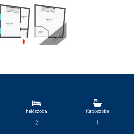
hálószoba
fürdőszoba
2
1