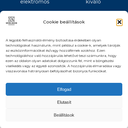
elektromos
kiváló
Cookie beállítások
A legjobb felhasználói élmény biztosítása érdekében olyan
technológiákat használunk, mint például a cookie-k, amelyek tárolják
az eszközinformációkat és/vagy hozzáférnek azokhoz. Ezen
Műszakilag és esztétikailag teljes körűen,
technológiákhoz való hozzájárulás lehetővé teszi számunkra, hogy
igényesen felújított, 19 nm alapterületű + 16
ezen az oldalon olyan adatokat dolgozzunk fel, mint a böngészési
viselkedés vagy az egyedi azonosítók. A hozzájárulás elmaradása vagy
nm-es álló galériázott garzon lakás eladó a
visszavonása hátrányosan befolyásolhat bizonyos funkciókat.
csendes, egyirányú Molnár utcában.
Elfogad
Elutasít
Beállítások